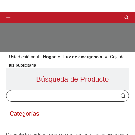
Usted está aquí:
Hogar
»
Luz de emergencia
»
Caja de
luz publicitaria
Búsqueda de Producto
PRODUCTOS
Categorías
Cajas de luz publicitarias
son una ventana a un nuevo mundo