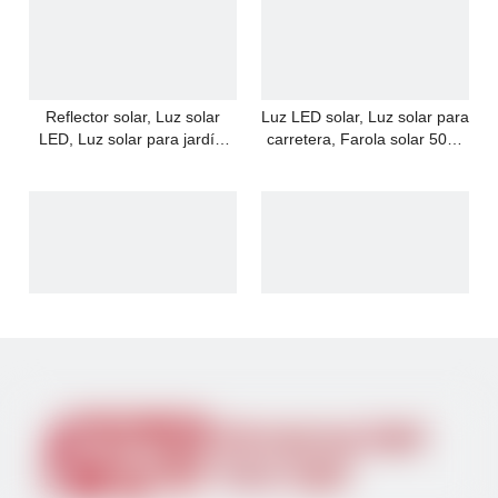
Reflector solar, Luz solar
Luz LED solar, Luz solar para
LED, Luz solar para jardín,
carretera, Farola solar 50W,
Farola solar, Luz exterior
100W, 150W, 200W, 250W,
50W, 100W, 200W, 300W
300W, 400W Luz exterior
Luz solar para exteriores /
Luz solar para exteriores /
Luz solar LED / Luz solar de
Luz LED solar / Luz de
inundación 150W Luz solar
inundación solar Luz solar de
200W