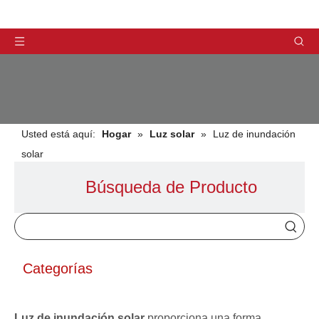
Usted está aquí:
Hogar
»
Luz solar
»
Luz de inundación
solar
Búsqueda de Producto
PRODUCTOS
Categorías
Luz de inundación solar
proporciona una forma