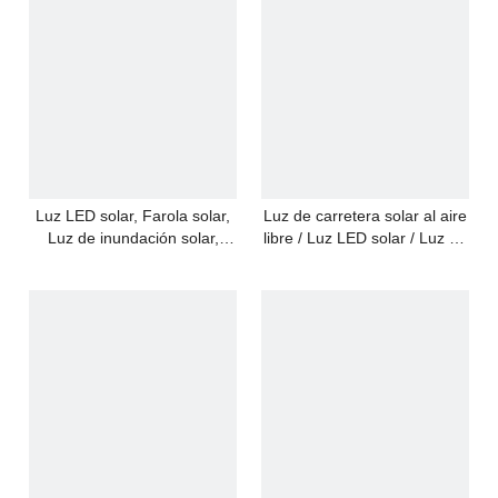
300W, Exterior
Luz LED solar, Farola solar,
Luz de carretera solar al aire
Luz de inundación solar,
libre / Luz LED solar / Luz de
Indicador de capacidad de la
inundación solar 100W
batería, 50W, 100W, 200W,
300W, Luz exterior