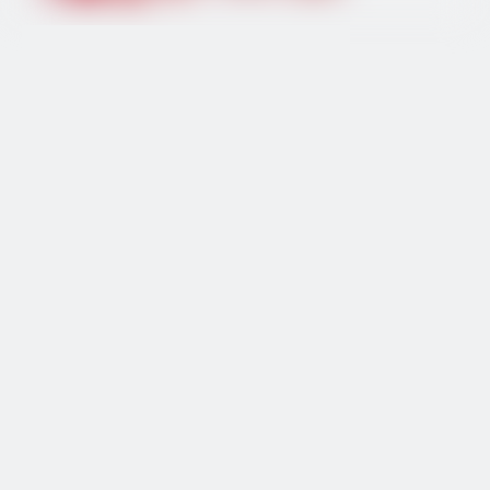
1
2
luz solar del jardín
100W
Luz LED solar
200W
300W
Luz solar
Farola solar
Luz de inundación solar
Luz al aire libre
Luz solar
terrestre