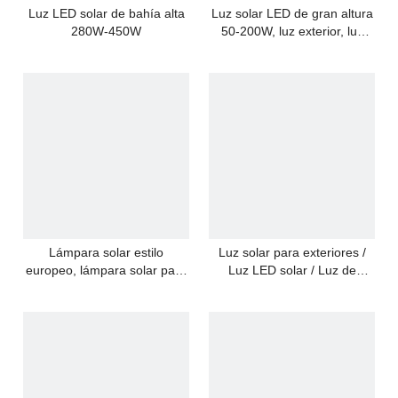
Luz LED solar de bahía alta
Luz solar LED de gran altura
280W-450W
50-200W, luz exterior, luz
industrial
Lámpara solar estilo
Luz solar para exteriores /
europeo, lámpara solar para
Luz LED solar / Luz de
jardín, lámpara solar con
inundación solar Luz solar de
carcasa de aluminio 50W,
300W
100W, 150W, 200W, 250W,
300W, 400W