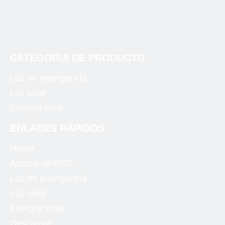
Luz de emergencia
luz de emergencia llevada
CATEGORIA DE PRODUCTO
luces de emergencia led
Anterior:
Luz de emergencia
Luz solar
Siguiente:
Energía solar
ENLACES RÁPIDOS
Luz de emergencia
luces de emergencia led
Luz LED
Lámpara led
Hogar
Acerca de PRO
luces de emergencia para el hogar
Luz de emergencia
luces de emergencia de salida
Luz solar
Luz de salida de emergencia
Energía solar
iluminación de emergencia para el hogar
Descargar