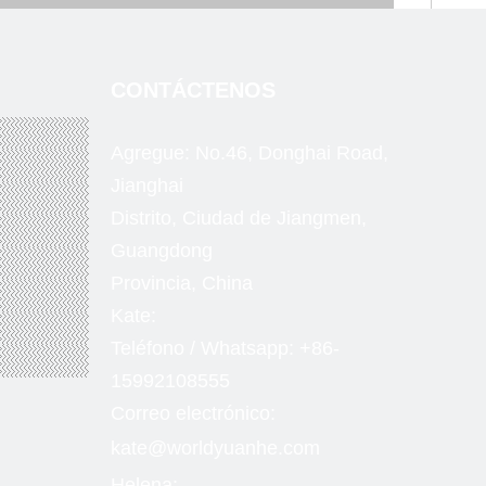
CONTÁCTENOS
Agregue: No.46, Donghai Road,
Jianghai
Distrito,
Ciudad de Jiangmen,
Guangdong
Provincia, China
Kate:
Teléfono /
Whatsapp: +86-
15992108555
Correo electrónico:
kate@worldyuanhe.com
Helena: