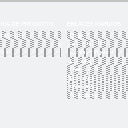
RIA DE PRODUCTO
ENLACES RÁPIDOS
mergencia
Hogar
r
Acerca de PRO
solar
Luz de emergencia
Luz solar
Energía solar
Descargar
Proyectos
Contáctenos