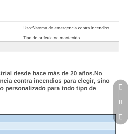
Uso:
Sistema de emergencia contra incendios
Tipo de artículo:
no mantenido
strial desde hace más de 20 años.No
cia contra incendios para elegir, sino
Catalin
o personalizado para todo tipo de
Elena：
Kate：ka
Helen：h
Catalin
Elena:+