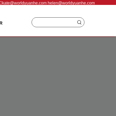
：
kate@worldyuanhe.com
helen@worldyuanhe.com
R