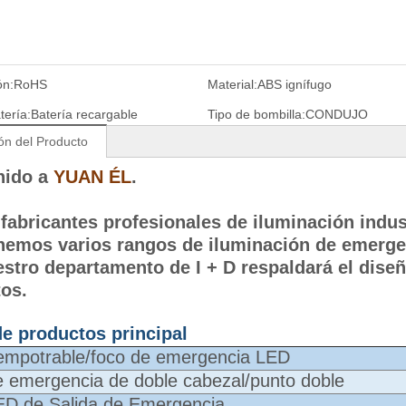
ón:
RoHS
Material:
ABS ignífugo
tería:
Batería recargable
Tipo de bombilla:
CONDUJO
ón del Producto
nido a
YUAN ÉL
.
abricantes profesionales de iluminación indu
nemos varios rangos de iluminación de emergen
stro departamento de I + D respaldará el diseñ
os.
e productos principal
empotrable/foco de emergencia LED
e emergencia de doble cabezal/punto doble
ED de Salida de Emergencia