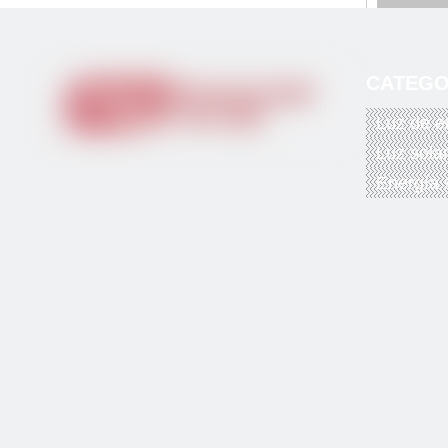
CATEGO
Luz de e
Luz sola
Energía 