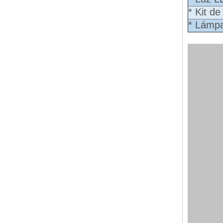
* Kit d
* Lámpa