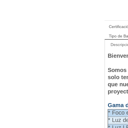
Certificaci
Tipo de Ba
Descripci
Bienve
Somos f
solo te
que nue
proyect
Gama d
* Foco 
* Luz d
* Luz L